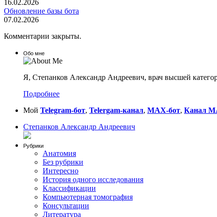
16.02.2026
Обновление базы бота
07.02.2026
Комментарии закрыты.
Обо мне
Я, Степанков Александр Андреевич, врач высшей категор
Подробнее
Мой
Telegram-бот
,
Telergam-канал
,
MAX-бот
,
Канал 
Степанков Александр Андреевич
Рубрики
Анатомия
Без рубрики
Интересно
История одного исследования
Классификации
Компьютерная томография
Консультации
Литература