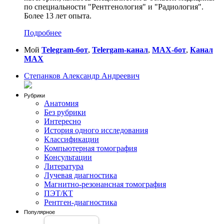
по специальности "Рентгенология" и "Радиология".
Более 13 лет опыта.
Подробнее
Мой
Telegram-бот
,
Telergam-канал
,
MAX-бот
,
Канал
MAX
Степанков Александр Андреевич
Рубрики
Анатомия
Без рубрики
Интересно
История одного исследования
Классификации
Компьютерная томография
Консультации
Литература
Лучевая диагностика
Магнитно-резонансная томография
ПЭТ/КТ
Рентген-диагностика
Популярное